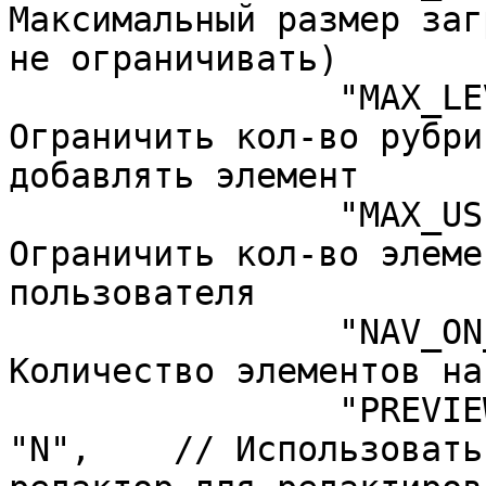
Максимальный размер заг
не ограничивать)

		"MAX_LEVELS" => "100000",	// 
Ограничить кол-во рубри
добавлять элемент

		"MAX_USER_ENTRIES" => "100000",	// 
Ограничить кол-во элеме
пользователя

		"NAV_ON_PAGE" => "100000",	// 
Количество элементов на
		"PREVIEW_TEXT_USE_HTML_EDITOR" => 
"N",	// Использовать упрощенный визуальный 