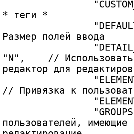
		"CUSTOM_TITLE_TAGS" => "",	// 
* теги *

		"DEFAULT_INPUT_SIZE" => "50",	// 
Размер полей ввода

		"DETAIL_TEXT_USE_HTML_EDITOR" => 
"N",	// Использовать упрощенный визуальный 
редактор для редактиров
		"ELEMENT_ASSOC" => "PROPERTY_ID",	
// Привязка к пользовате
		"ELEMENT_ASSOC_PROPERTY" => "274",

		"GROUPS" => array(	// Группы 
пользователей, имеющие 
редактирование
