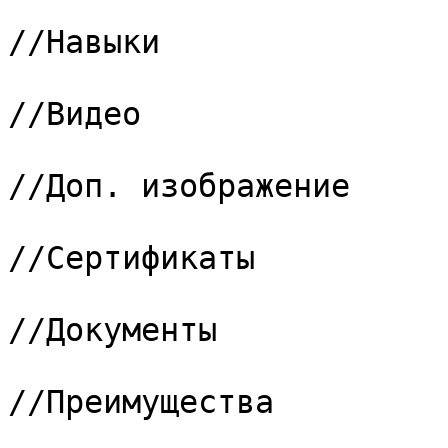
			11 => "267",			
//Навыки

			12 => "268",			
//Видео

			13 => "269",			
//Доп. изображение

			14 => "270",			
//Сертификаты

			15 => "278",			
//Документы

			16 => "271",			
//Преимущества

			17 => "272",			