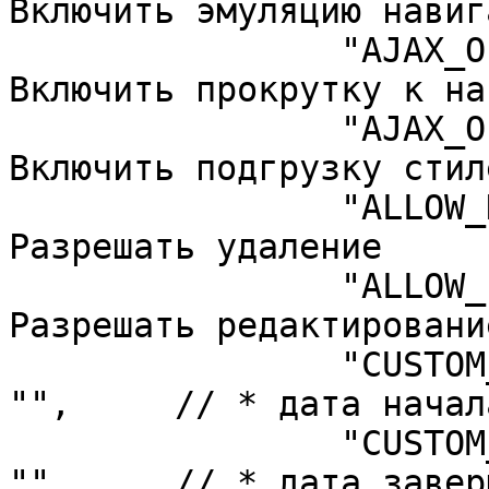
Включить эмуляцию навиг
		"AJAX_OPTION_JUMP" => "N",	// 
Включить прокрутку к на
		"AJAX_OPTION_STYLE" => "Y",	// 
Включить подгрузку стиле
		"ALLOW_DELETE" => "N",	// 
Разрешать удаление

		"ALLOW_EDIT" => "Y",	// 
Разрешать редактирование
		"CUSTOM_TITLE_DATE_ACTIVE_FROM" => 
"",	// * дата начала *

		"CUSTOM_TITLE_DATE_ACTIVE_TO" => 
"",	// * дата завершения *
