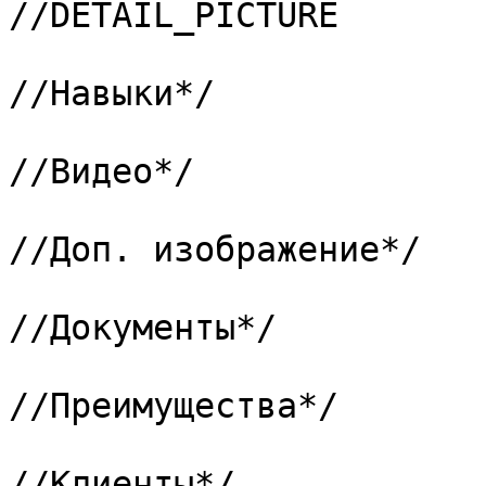
//DETAIL_PICTURE

			/*11 => "267",			
//Навыки*/

			/*12 => "268",			
//Видео*/

			/*13 => "269",			
//Доп. изображение*/

			/*15 => "278",			
//Документы*/

			/*16 => "271",			
//Преимущества*/

			/*17 => "272",			
//Клиенты*/
