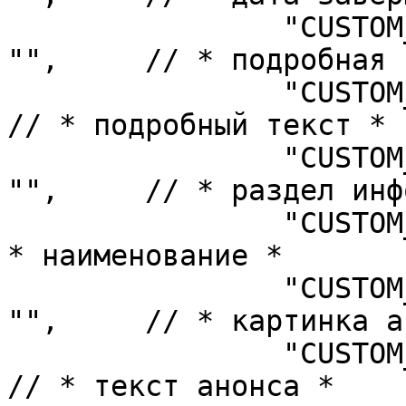
		"CUSTOM_TITLE_DETAIL_PICTURE" => 
"",	// * подробная картинка *

		"CUSTOM_TITLE_DETAIL_TEXT" => "",	
// * подробный текст *

		"CUSTOM_TITLE_IBLOCK_SECTION" => 
"",	// * раздел инфоблока *

		"CUSTOM_TITLE_NAME" => "",	// 
* наименование *

		"CUSTOM_TITLE_PREVIEW_PICTURE" => 
"",	// * картинка анонса *

		"CUSTOM_TITLE_PREVIEW_TEXT" => "",	
// * текст анонса *
