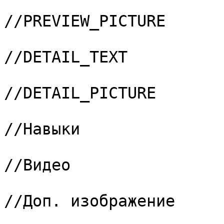
			8 => "PREVIEW_PICTURE",	
//PREVIEW_PICTURE

			9 => "DETAIL_TEXT",		
//DETAIL_TEXT

			10 => "DETAIL_PICTURE",	
//DETAIL_PICTURE

			11 => "267",			
//Навыки

			12 => "268",			
//Видео

			13 => "269",			
//Доп. изображение

			14 => "270",			