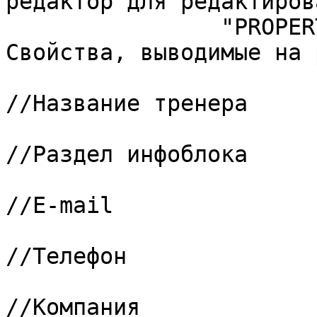
редактор для редактиров
		"PROPERTY_CODES" => array(	// 
Свойства, выводимые на 
			0 => "NAME",			
//Название тренера

			1 => "IBLOCK_SECTION",	
//Раздел инфоблока

			2 => "261",				
//E-mail

			3 => "262",				
//Телефон

			4 => "263",				
//Компания
