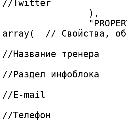
//Twitter

		),

		"PROPERTY_CODES_REQUIRED" => 
array(	// Свойства, обязательные для заполнения

			0 => "NAME",			
//Название тренера

			1 => "IBLOCK_SECTION",	
//Раздел инфоблока

			2 => "261",				
//E-mail

			3 => "262",				
//Телефон

			/*4 => "263",			