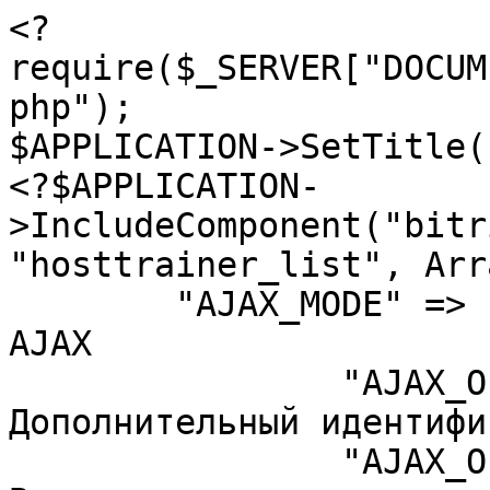
<?
require($_SERVER["DOCUM
php");

$APPLICATION->SetTitle(
<?$APPLICATION-
>IncludeComponent("bitr
"hosttrainer_list", Arra
	"AJAX_MODE" => "N",	// Включить режим 
AJAX

		"AJAX_OPTION_ADDITIONAL" => "",	// 
Дополнительный идентифи
		"AJAX_OPTION_HISTORY" => "N",	// 