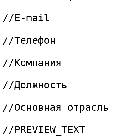
			2 => "261",				
//E-mail

			3 => "262",				
//Телефон

			4 => "263",				
//Компания

			5 => "264",				
//Должность

			6 => "288",				
//Основная отрасль

			7 => "PREVIEW_TEXT",	
//PREVIEW_TEXT
