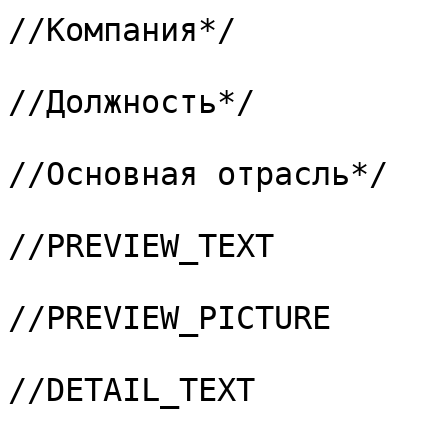
//Компания*/

			/*5 => "264",			
//Должность*/

			/*6 => "288",			
//Основная отрасль*/

			7 => "PREVIEW_TEXT",	
//PREVIEW_TEXT

			8 => "PREVIEW_PICTURE",	
//PREVIEW_PICTURE

			9 => "DETAIL_TEXT",		
//DETAIL_TEXT

			10 => "DETAIL_PICTURE",	