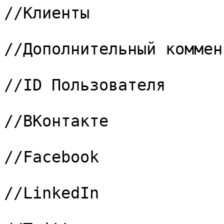
//Клиенты

			18 => "273",			
//Дополнительный коммен
			19 => "274",			
//ID Пользователя

			20 => "280",			
//ВКонтакте

			21 => "281",			
//Facebook

			22 => "282",			
//LinkedIn

			23 => "283",			