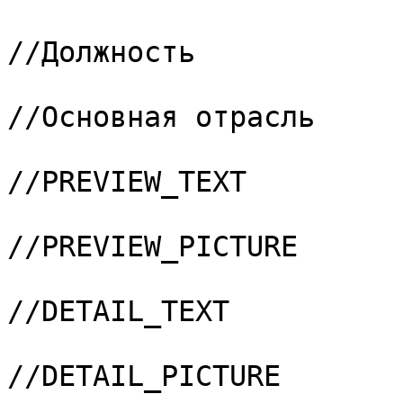
			5 => "264",				
//Должность

			6 => "288",				
//Основная отрасль

			7 => "PREVIEW_TEXT",	
//PREVIEW_TEXT

			8 => "PREVIEW_PICTURE",	
//PREVIEW_PICTURE

			9 => "DETAIL_TEXT",		
//DETAIL_TEXT

			10 => "DETAIL_PICTURE",	
//DETAIL_PICTURE
