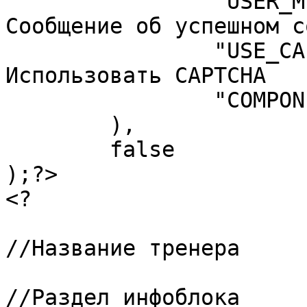
		"USER_MESSAGE_EDIT" => "Ok",	// 
Сообщение об успешном с
		"USE_CAPTCHA" => "N",	// 
Использовать CAPTCHA

		"COMPONENT_TEMPLATE" => ".default"

	),

	false

);?>

<?

			/*0 => "NAME",			
//Название тренера

			1 => "IBLOCK_SECTION",	
//Раздел инфоблока
