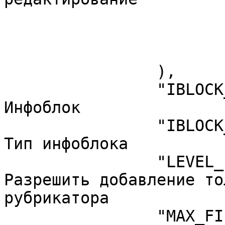
			0 => "1",
			1 => "11",
			2 => "12",
		),

		"IBLOCK_ID" => "28",	// 
Инфоблок

		"IBLOCK_TYPE" => "trainers",	// 
Тип инфоблока

		"LEVEL_LAST" => "N",	// 
Разрешить добавление то
рубрикатора

		"MAX_FILE_SIZE" => "0",	// 