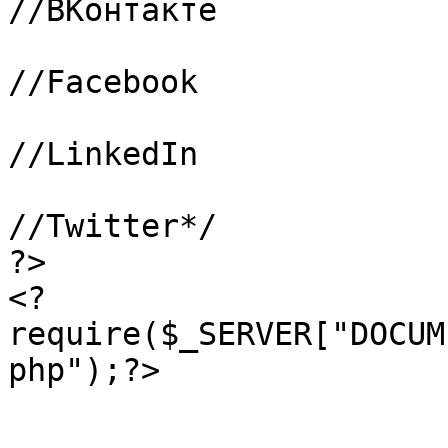
//ВКонтакте

			21 => "281",			
//Facebook

			22 => "282",			
//LinkedIn

			23 => "283",			
//Twitter*/

?>

<?
require($_SERVER["DOCUM
php");?>