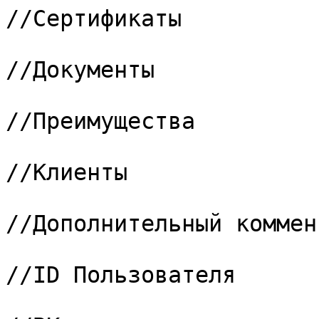
//Сертификаты

			15 => "278",			
//Документы

			16 => "271",			
//Преимущества

			17 => "272",			
//Клиенты

			18 => "273",			
//Дополнительный коммен
			19 => "274",			
//ID Пользователя

			20 => "280",			