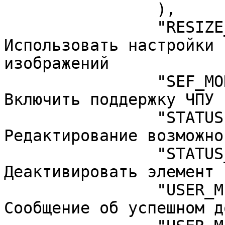
		),

		"RESIZE_IMAGES" => "N",	// 
Использовать настройки 
изображений

		"SEF_MODE" => "N",	// 
Включить поддержку ЧПУ

		"STATUS" => "ANY",	// 
Редактирование возможно

		"STATUS_NEW" => "N",	// 
Деактивировать элемент 
		"USER_MESSAGE_ADD" => "Ok",	// 
Сообщение об успешном д